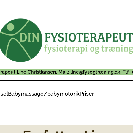
erapeut Line Christiansen, Mail: line@fysogtræning.dk, Tlf.
rsel
Babymassage/babymotorik
Priser