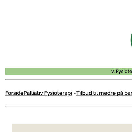
Spring
til
indhold
v. Fysiot
Forside
Palliativ Fysioterapi
Tilbud til mødre på ba