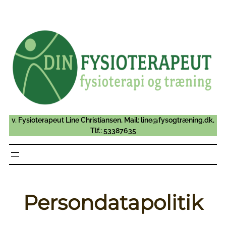
Spring
til
indhold
v. Fysioterapeut Line Christiansen, Mail: line@fysogtræning.dk,
Tlf.: 53387635
Persondatapolitik