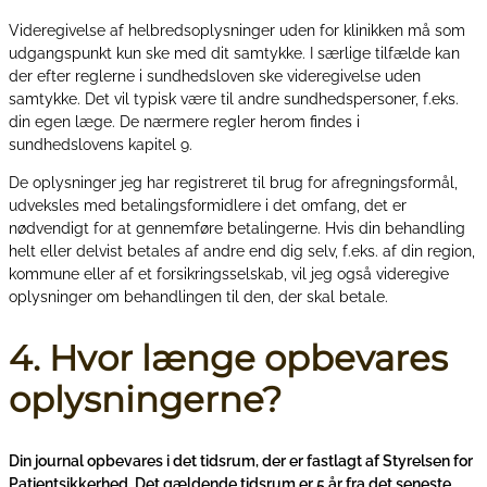
Videregivelse af helbredsoplysninger uden for klinikken må som
udgangspunkt kun ske med dit samtykke. I særlige tilfælde kan
der efter reglerne i sundhedsloven ske videregivelse uden
samtykke. Det vil typisk være til andre sundhedspersoner, f.eks.
din egen læge. De nærmere regler herom findes i
sundhedslovens kapitel 9.
De oplysninger jeg har registreret til brug for afregningsformål,
udveksles med betalingsformidlere i det omfang, det er
nødvendigt for at gennemføre betalingerne. Hvis din behandling
helt eller delvist betales af andre end dig selv, f.eks. af din region,
kommune eller af et forsikringsselskab, vil jeg også videregive
oplysninger om behandlingen til den, der skal betale.
4. Hvor længe opbevares
oplysningerne?
Din journal opbevares i det tidsrum, der er fastlagt af Styrelsen for
Patientsikkerhed. Det gældende tidsrum er 5 år fra det seneste