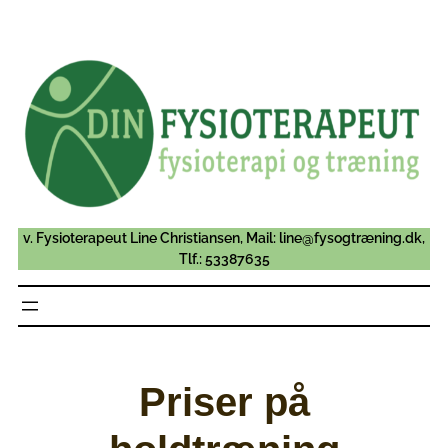
Spring
til
indhold
v. Fysioterapeut Line Christiansen, Mail: line@fysogtræning.dk,
Tlf.: 53387635
Priser på