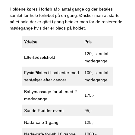
Holdene køres i forløb af x antal gange og der betales
samlet for hele forløbet på en gang. Ønsker man at starte
på et hold der er gået i gang betaler man for de resterende
mødegange hvis der er plads på holdet.
Ydelse
Pris
120,- x antal
Efterfødselshold
mødegange
FysioPilates til patienter med
100,- x antal
senfølger efter cancer
mødegange
Babymassage forløb med 2
175,-
mødegange
Sunde Fødder event
95,-
Nada-cafe 1 gang
125,-
Nada-cafe forløb 10 gange
1000,-