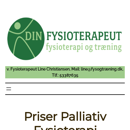
Spring
til
indhold
v. Fysioterapeut Line Christiansen, Mail: line@fysogtræning.dk,
Tlf.: 53387635
Priser Palliativ