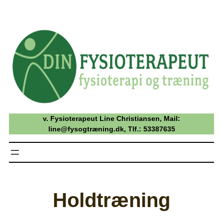
Spring
til
indhold
v. Fysioterapeut Line Christiansen, Mail:
line@fysogtræning.dk, Tlf.: 53387635
Holdtræning